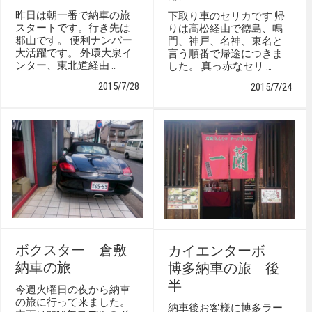
昨日は朝一番で納車の旅
下取り車のセリカです 帰
スタートです。行き先は
りは高松経由で徳島、鳴
郡山です。 便利ナンバー
門、神戸、名神、東名と
大活躍です。 外環大泉イ
言う順番で帰途につきま
ンター、東北道経由 …
した。 真っ赤なセリ …
2015/7/28
2015/7/24
ボクスター 倉敷
カイエンターボ
納車の旅
博多納車の旅 後
半
今週火曜日の夜から納車
の旅に行って来ました。
納車後お客様に博多ラー