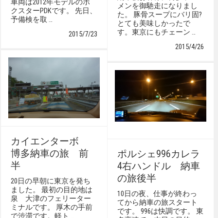
車両は2012年モデルのボ
メンを御馳走になりまし
クスターPDKです。 先日、
た。 豚骨スープにバリ固?
予備検を取 …
とても美味しかったで
す。東京にもチェーン …
2015/7/23
2015/4/26
カイエンターボ
博多納車の旅 前
ポルシェ996カレラ
半
4右ハンドル 納車
の旅後半
20日の早朝に東京を発ち
ました。 最初の目的地は
10日の夜、仕事が終わっ
泉 大津のフェリーター
てから納車の旅スタート
ミナルです。 厚木の手前
です。 996は快調です。 東
で渋滞です。軽ト …