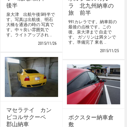
後半
ラ 北九州納車の
旅 前半
泉大津 出航午後5時半で
す。写真は出航後、明石
991カレラです。納車前の
大橋を通過の時の 写真で
最後の点検です。この
す。中々良い雰囲気で
後、泉大津まで 自走で
す。ライトアップされ …
す。 ガソリンは満タンで
す。準備完了 東名 …
2015/11/26
2015/11/25
マセラテイ カン
ビコルサクーペ
ボクスター納車倉
郡山納車
敷