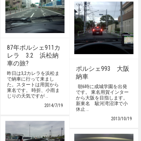
87年ポルシェ911カ
レラ 3.2 浜松納
車の旅?
ポルシェ993 大阪
昨日は3,2カレラを浜松ま
納車
で納車に行って来まし
た。スタートは用賀から
朝6時に成城学園を出発
東名です。 時折、小雨ま
です。 東名用賀インター
じりの天気ですが …
から大阪を目指します。
新東名 駿河湾沼津で小
2014/7/19
休止 …
2013/10/19