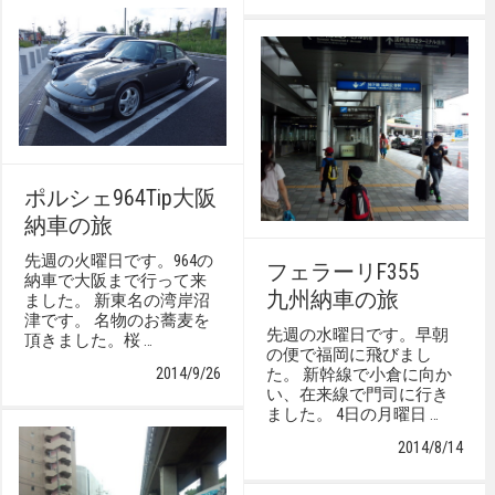
ポルシェ964Tip大阪
納車の旅
先週の火曜日です。964の
フェラーリF355
納車で大阪まで行って来
九州納車の旅
ました。 新東名の湾岸沼
津です。 名物のお蕎麦を
先週の水曜日です。早朝
頂きました。桜 …
の便で福岡に飛びまし
2014/9/26
た。 新幹線で小倉に向か
い、在来線で門司に行き
ました。 4日の月曜日 …
2014/8/14