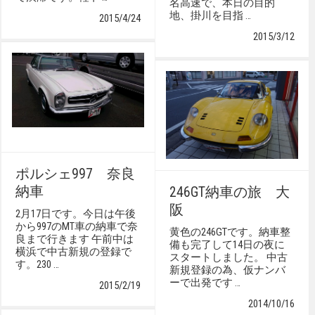
名高速で、本日の目的
地、掛川を目指 …
2015/4/24
2015/3/12
ポルシェ997 奈良
納車
246GT納車の旅 大
阪
2月17日です。今日は午後
から997のMT車の納車で奈
黄色の246GTです。納車整
良まで行きます 午前中は
備も完了して14日の夜に
横浜で中古新規の登録で
スタートしました。 中古
す。230 …
新規登録の為、仮ナンバ
ーで出発です …
2015/2/19
2014/10/16