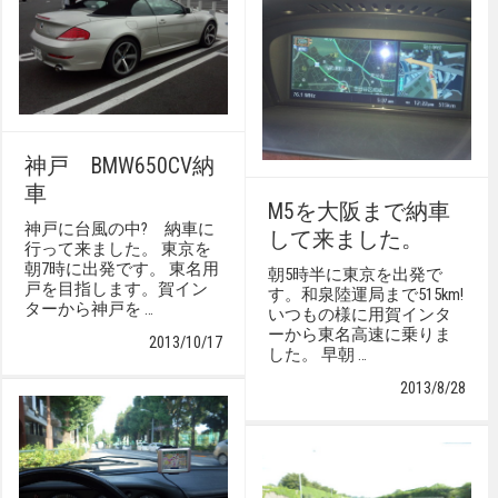
神戸 BMW650CV納
車
M5を大阪まで納車
神戸に台風の中? 納車に
して来ました。
行って来ました。 東京を
朝7時に出発です。 東名用
朝5時半に東京を出発で
戸を目指します。賀イン
す。和泉陸運局まで515km!
ターから神戸を …
いつもの様に用賀インタ
ーから東名高速に乗りま
2013/10/17
した。 早朝 …
2013/8/28