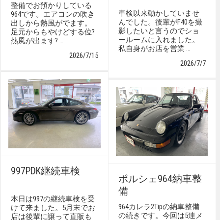
整備でお預かりしている
車検以来動かしていませ
964です。エアコンの吹き
んでした。後輩がF40を撮
出しから熱風がでます。
影したいと言うのでショ
足元からもやけどする位?
ールームに入れました。
熱風が出ます? …
私自身がお店を営業 …
2026/7/15
2026/7/7
997PDK継続車検
ポルシェ964納車整
備
本日は997の継続車検を受
964カレラ2Tipの納車整備
けて来ました。5月末でお
の続きです。今回は5連メ
店は後輩に譲って直販も