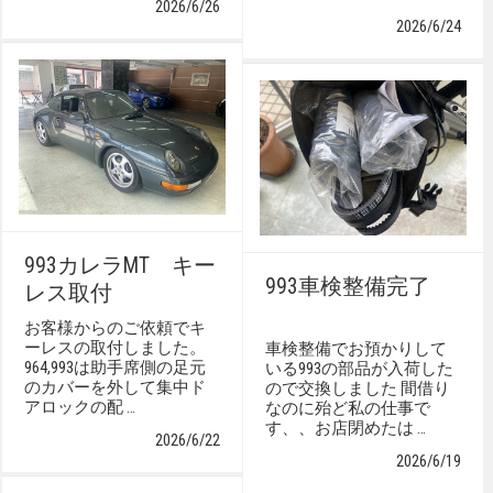
2026/6/26
2026/6/24
993カレラMT キー
993車検整備完了
レス取付
お客様からのご依頼でキ
ーレスの取付しました。
車検整備でお預かりして
964,993は助手席側の足元
いる993の部品が入荷した
のカバーを外して集中ド
ので交換しました 間借り
アロックの配 …
なのに殆ど私の仕事で
す、、お店閉めたは …
2026/6/22
2026/6/19