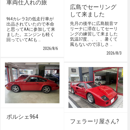
車両仕入れの旅
広島でセーリング
して来ました
964カレラ2の低走行車が
先月の後半に広島観音マ
出品されていたので本命
リーナに滞在してセーリ
と思ってAAに参加して来
ングの練習して来ました
ました。エンジンも軽く
気温37度、、、、暑くて
回っていてACも …
風もないので涼しさ …
2026/8/6
2026/8/3
ポルシェ964
フェラーリ屋さん?