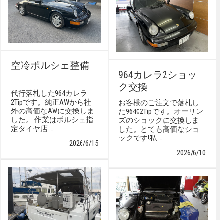
空冷ポルシェ整備
964カレラ2ショッ
ク交換
代行落札した964カレラ
2Tipです。純正AWから社
お客様のご注文で落札し
外の高価なAWに交換しま
た964C2Tipです。オーリン
した。 作業はポルシェ指
ズのショックに交換しま
定タイヤ店 …
した。とても高価なショ
ックです!私 …
2026/6/15
2026/6/10