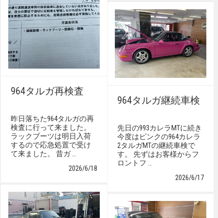
964タルガ再検査
964タルガ継続車検
昨日落ちた964タルガの再
検査に行って来ました。
先日の993カレラMTに続き
ラックブーツは明日入荷
今度はピンクの964カレラ
するので応急処置で受け
2タルガMTの継続車検で
て来ました。 昔ガ …
す。 先ずはお客様からフ
ロントフ …
2026/6/18
2026/6/17