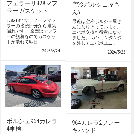
フェラーリ328マフ
空冷ポルシェ屋さ
ラーガスケット
ん?
328GTBです。メーンマフ
最近は空冷ポルシェ屋さ
ラーの接続部分から排気
んになりきっています。
漏れです。 原因はマフラ
エバポ交換も得意になり
ーの脱着なのでガスケッ
ました。 ガソリンタンク
トが潰れて駄目 …
を外してエバポユニ …
2026/5/24
2026/5/22
ポルシェ964カレラ
964カレラ2ブレー
4車検
キパッド