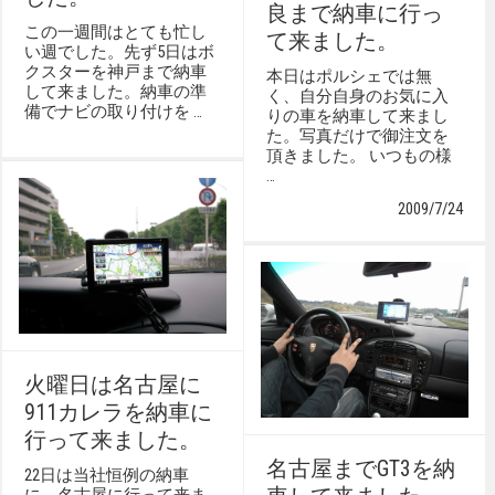
良まで納車に行っ
この一週間はとても忙し
て来ました。
い週でした。先ず5日はボ
クスターを神戸まで納車
本日はポルシェでは無
して来ました。納車の準
く、自分自身のお気に入
備でナビの取り付けを …
りの車を納車して来まし
た。写真だけで御注文を
頂きました。 いつもの様
…
2009/7/24
火曜日は名古屋に
911カレラを納車に
行って来ました。
名古屋までGT3を納
22日は当社恒例の納車
に、名古屋に行って来ま