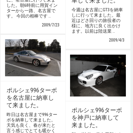
車して来ました。
した。朝6時前に用賀イン
今週は名古屋にGT3を納車
ターから一路、名古屋で
しに行って来ました。最
す。 今回の相棒です …
近はどさ回りの旅役者の
2009/7/23
様に、地方に良く出かけ
ます。以前は陸送業 …
2009/4/3
ポルシェ996ターボ
を名古屋に納車し
て来ました。
ポルシェ996ターボ
昨日は名古屋まで996ター
を神戸に納車して
ボを納車して来ました。
来ました。
天気も良く、春が来たと
言う感じでとても暖かく