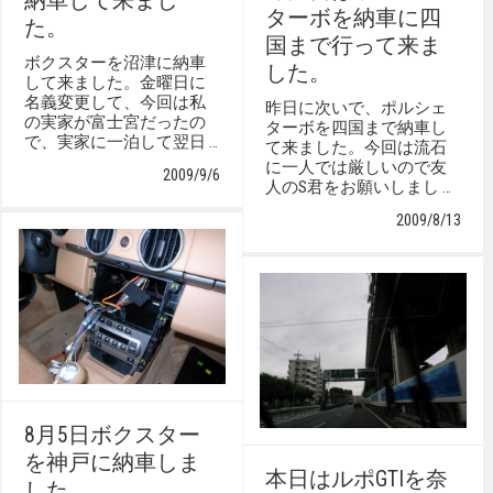
納車して来まし
ターボを納車に四
た。
国まで行って来ま
ボクスターを沼津に納車
した。
して来ました。金曜日に
名義変更して、今回は私
昨日に次いで、ポルシェ
の実家が富士宮だったの
ターボを四国まで納車し
で、実家に一泊して翌日 …
て来ました。今回は流石
に一人では厳しいので友
2009/9/6
人のS君をお願いしまし …
2009/8/13
8月5日ボクスター
を神戸に納車しま
本日はルポGTIを奈
した。