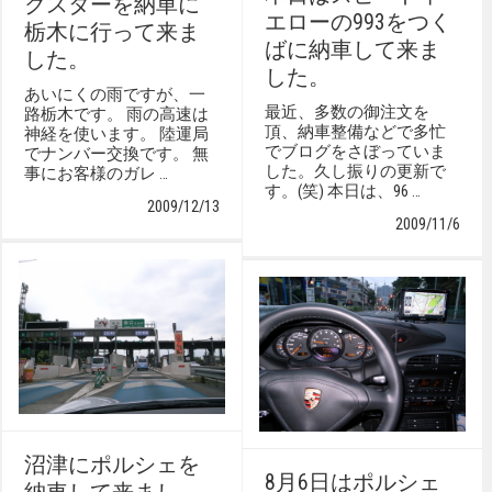
クスターを納車に
エローの993をつく
栃木に行って来ま
ばに納車して来ま
した。
した。
あいにくの雨ですが、一
最近、多数の御注文を
路栃木です。 雨の高速は
頂、納車整備などで多忙
神経を使います。 陸運局
でブログをさぼっていま
でナンバー交換です。 無
した。久し振りの更新で
事にお客様のガレ …
す。(笑) 本日は、96 …
2009/12/13
2009/11/6
沼津にポルシェを
8月6日はポルシェ