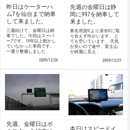
昨日はケーターハ
先週の金曜日は静
ム7を仙台まで納車
岡に997を納車して
して来ました。
来ました。
三週続けて、金曜日は納
東名用賀ICより清水ICに取
車でした。今回はスーパ
り合えず向かいます。 と
ー7です。10年以上動かし
ても空いています。 天気
ていなかった車両です。
が良いので途中、富士山
一通り整備しました …
が綺麗に見え …
2009/12/26
2009/12/21
先週、金曜日はボ
本日はスピードイ