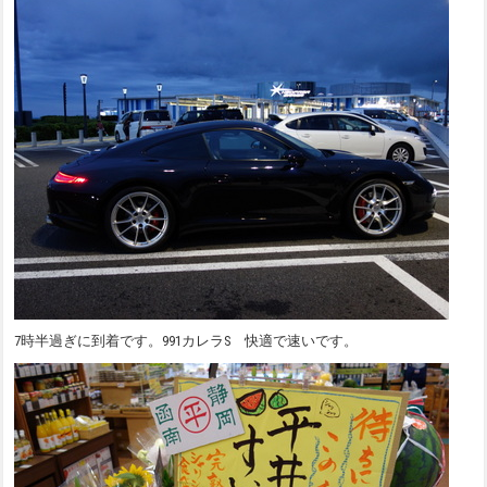
7時半過ぎに到着です。991カレラS 快適で速いです。