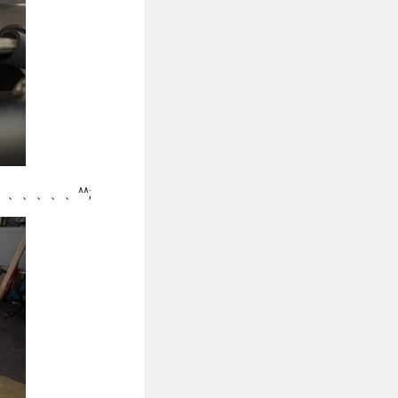
、、、、^^;