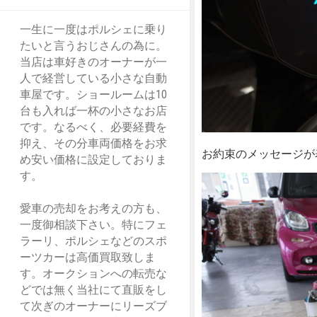
一生に一度はポルシェに乗り
たいと言うおじさんの為に。
当店は車好きのオーナーが一
人で経営している小さな自動
車屋です。ショールームは10
台も入れば一杯の小さなお店
です。なるべく、必要経費を
抑え、その分車両価格をお求
お約束のメッセージが
め安い価格に設定しておりま
す。
愛車の売却をお考えの方も、
一度御相談下さい。特にフェ
ラーリ、ポルシェなどのスポ
ーツカーは高価買取致しま
す。オークションへの転売な
どでは無く当社にて直販をし
て次ぎのオーナーにリーズブ