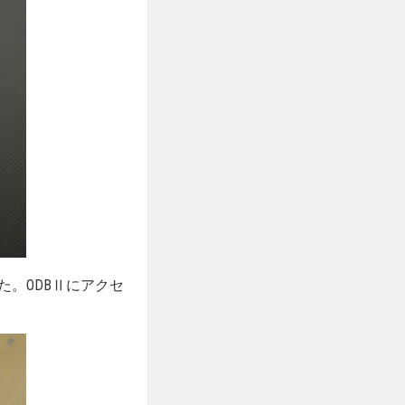
。ODBⅡにアクセ