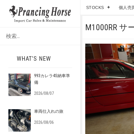
STOCKS
個人売
M1000RR
検
索
:
WHAT’S NEW
993カレラ4S納車準
備
2026/08/07
車両仕入れの旅
2026/08/06