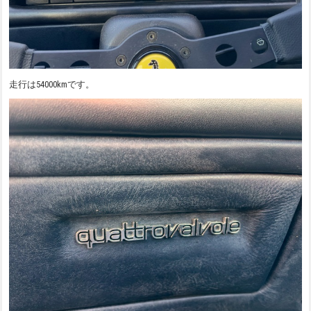
走行は54000kmです。