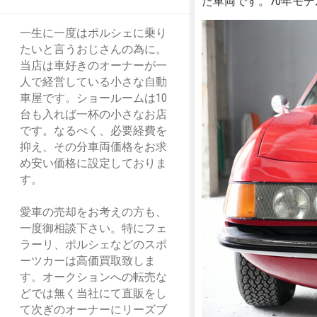
た車両です。70年モ
一生に一度はポルシェに乗り
たいと言うおじさんの為に。
当店は車好きのオーナーが一
人で経営している小さな自動
車屋です。ショールームは10
台も入れば一杯の小さなお店
です。なるべく、必要経費を
抑え、その分車両価格をお求
め安い価格に設定しておりま
す。
愛車の売却をお考えの方も、
一度御相談下さい。特にフェ
ラーリ、ポルシェなどのスポ
ーツカーは高価買取致しま
す。オークションへの転売な
どでは無く当社にて直販をし
て次ぎのオーナーにリーズブ