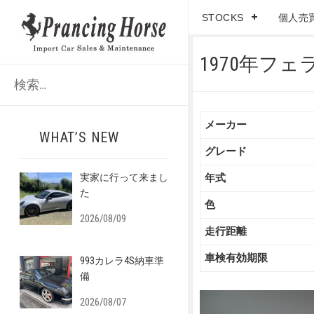
STOCKS
個人売
197
検
索
:
メーカー
WHAT’S NEW
グレード
年式
実家に行って来まし
た
色
2026/08/09
走行距離
車検有効期限
993カレラ4S納車準
備
2026/08/07