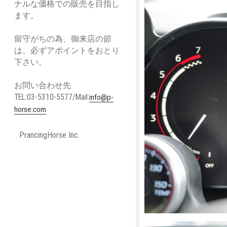
ナルな価格での販売を目指し
ます。
留守がちの為、御来店の節
は、必ずアポイントをおとり
下さい。
お問い合わせ先
TEL:03-5310-5577/Mail:
info@p-
horse.com
PrancingHorse Inc.