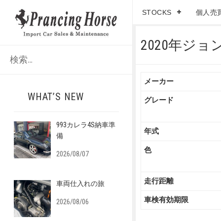
STOCKS
個人売
2020年ジョ
検
索
:
メーカー
WHAT’S NEW
グレード
993カレラ4S納車準
年式
備
色
2026/08/07
走行距離
車両仕入れの旅
車検有効期限
2026/08/06