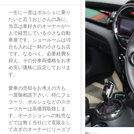
一生に一度はポルシェに乗り
たいと言うおじさんの為に。
当店は車好きのオーナーが一
人で経営している小さな自動
車屋です。ショールームは10
台も入れば一杯の小さなお店
です。なるべく、必要経費を
抑え、その分車両価格をお求
め安い価格に設定しておりま
す。
愛車の売却をお考えの方も、
一度御相談下さい。特にフェ
ラーリ、ポルシェなどのスポ
ーツカーは高価買取致しま
す。オークションへの転売な
どでは無く当社にて直販をし
て次ぎのオーナーにリーズブ