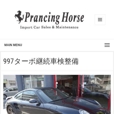
メニュ
ーとウ
ィジェ
ット
MAIN MENU
997ターボ継続車検整備