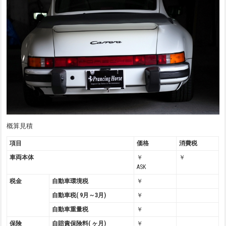
概算見積
項目
価格
消費税
車両本体
￥
￥
ASK
税金
自動車環境税
￥
自動車税( 9月～3月)
￥
自動車重量税
￥
保険
自賠責保険料( ヶ月)
￥