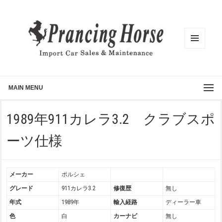
メニュ
ーとウ
ィジェ
ット
MAIN MENU
1989年911カレラ3.2 クラブスポ
ーツ仕様
メーカー
ポルシェ
グレード
911カレラ3.2
修復歴
無し
年式
1989年
輸入経路
ディーラー車
色
白
カーナビ
無し