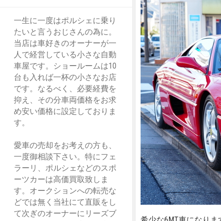
一生に一度はポルシェに乗り
たいと言うおじさんの為に。
当店は車好きのオーナーが一
人で経営している小さな自動
車屋です。ショールームは10
台も入れば一杯の小さなお店
です。なるべく、必要経費を
抑え、その分車両価格をお求
め安い価格に設定しておりま
す。
愛車の売却をお考えの方も、
一度御相談下さい。特にフェ
ラーリ、ポルシェなどのスポ
ーツカーは高価買取致しま
す。オークションへの転売な
どでは無く当社にて直販をし
て次ぎのオーナーにリーズブ
希少な6MT車になりま