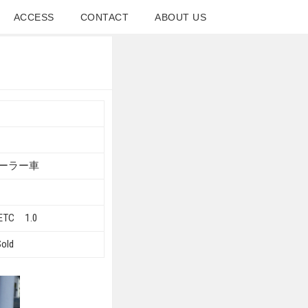
ACCESS
CONTACT
ABOUT US
ーラー車
TC 1.0
ld