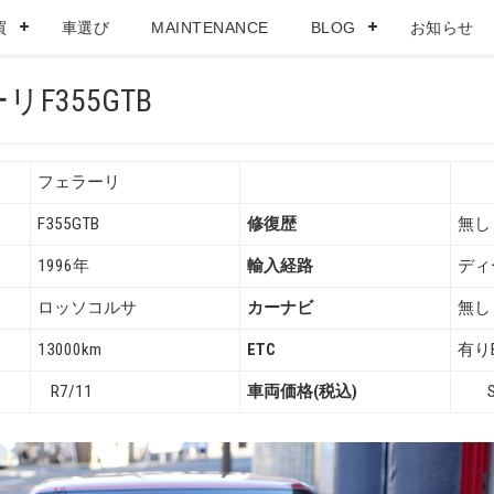
買
車選び
MAINTENANCE
BLOG
お知らせ
F355GTB
フェラーリ
F355GTB
修復歴
無し
1996年
輸入経路
ディ
ロッソコルサ
カーナビ
無し
13000km
ETC
有りE
R7/11
車両価格(税込)
So