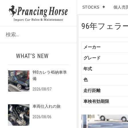
STOCKS
個人売
96年フェラーリ
検
索
:
メーカー
WHAT’S NEW
グレード
年式
993カレラ4S納車準
備
色
2026/08/07
走行距離
車検有効期限
車両仕入れの旅
2026/08/06