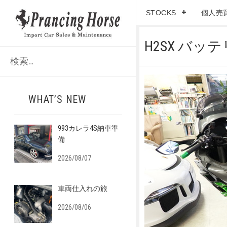
STOCKS
個人売
H2SX バッ
検
索
:
WHAT’S NEW
993カレラ4S納車準
備
2026/08/07
車両仕入れの旅
2026/08/06