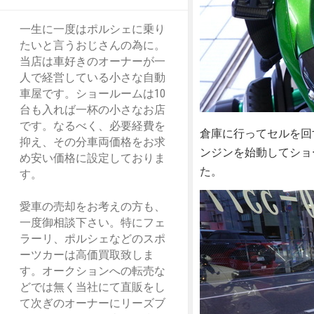
一生に一度はポルシェに乗り
たいと言うおじさんの為に。
当店は車好きのオーナーが一
人で経営している小さな自動
車屋です。ショールームは10
台も入れば一杯の小さなお店
です。なるべく、必要経費を
倉庫に行ってセルを回
抑え、その分車両価格をお求
ンジンを始動してショ
め安い価格に設定しておりま
た。
す。
愛車の売却をお考えの方も、
一度御相談下さい。特にフェ
ラーリ、ポルシェなどのスポ
ーツカーは高価買取致しま
す。オークションへの転売な
どでは無く当社にて直販をし
て次ぎのオーナーにリーズブ