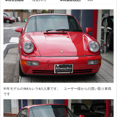
車検有効期限
検査2年付
車両価格(税込)
Sold
91年モデルの964カレラ4の入庫です。 ユーザー様からの買い取り車両
です