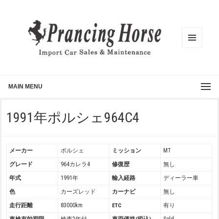
メニュ
ーとウ
ィジェ
ット
MAIN MENU
1991年ポルシェ964C4
メーカー
ポルシェ
ミッション
MT
グレード
964カレラ4
修復歴
無し
年式
1991年
輸入経路
ディーラー車
色
カーズレッド
カーナビ
無し
走行距離
83000km
ETC
有り