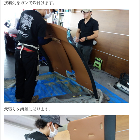
接着剤をガンで吹付けます。
天張りを綺麗に貼ります。