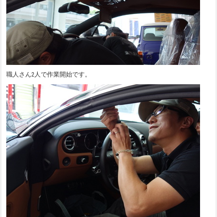
職人さん2人で作業開始です。