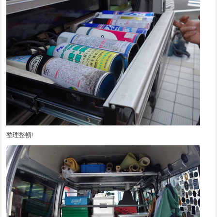
整理整頓!