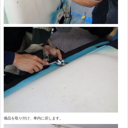
備品を取り付け、車内に戻します。