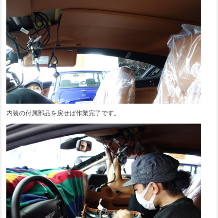
内装の付属部品を戻せば作業完了です。