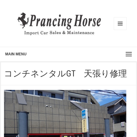
メニュ
ーとウ
ィジェ
ット
MAIN MENU
コンチネンタルGT 天張り修理