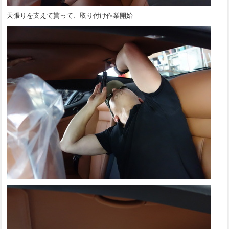
天張りを支えて貰って、取り付け作業開始