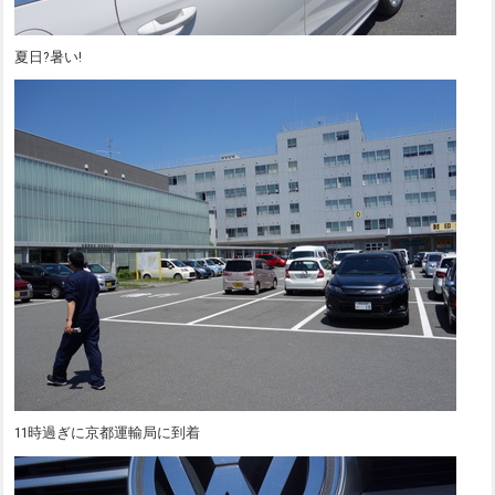
夏日?暑い!
11時過ぎに京都運輸局に到着