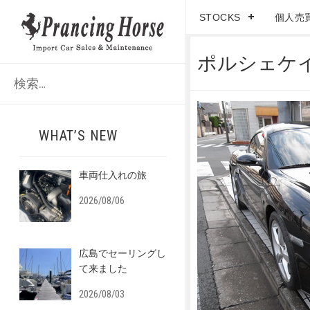
STOCKS
個人売
ポルシェケ
検
索
:
WHAT’S NEW
車両仕入れの旅
2026/08/06
広島でセーリングし
て来ました
2026/08/03