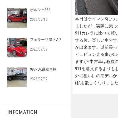
ポルシェ964
本日はケイマンSにつ
2026/07/15
ましたが、実際に乗っ
911カレラに比べて
フェラーリ屋さん?
する位、楽しい車です
が出来ます。以前乗っ
2026/07/07
ビュビュン走る事が出
ますが?中古車は程度
911を購入するより
997PDK継続車検
外に狙い目のモデルか
2026/07/02
(私も欲しくなりました
INFOMATION