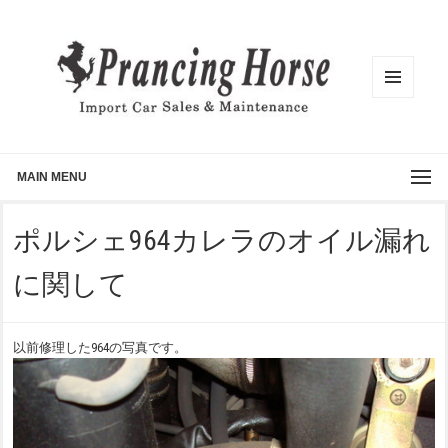
メニュ
ーとウ
ィジェ
ット
MAIN MENU
ポルシェ964カレラのオイル漏れ
に関して
以前修理した964の写真です。