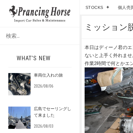
STOCKS
個人売
ミッション
検
索
:
本日はディーノ君のエ
ないと上手く外れませ
WHAT’S NEW
作業2時間で何とかエ
車両仕入れの旅
2026/08/06
広島でセーリングし
て来ました
2026/08/03