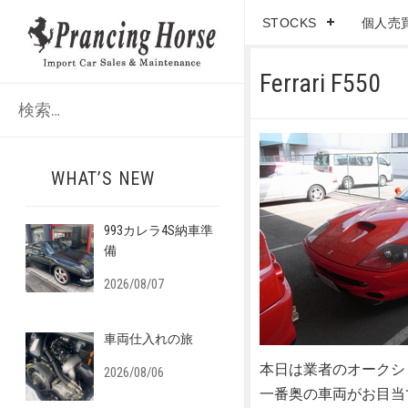
STOCKS
個人売
Ferrari F550
検
索
:
WHAT’S NEW
993カレラ4S納車準
備
2026/08/07
車両仕入れの旅
本日は業者のオークシ
2026/08/06
一番奥の車両がお目当